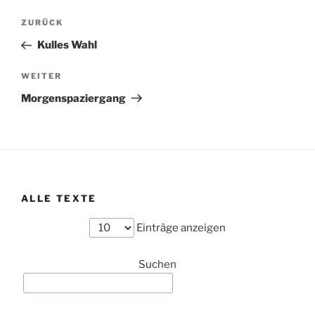
Beitragsnavigation
Vorheriger
ZURÜCK
Beitrag
Kulles Wahl
Nächster
WEITER
Beitrag
Morgenspaziergang
ALLE TEXTE
Einträge anzeigen
Suchen