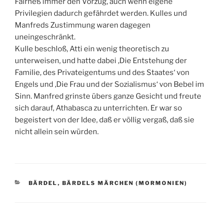
Fairneß immer den Vorzug, auch wenn eigene
Privilegien dadurch gefährdet werden. Kulles und
Manfreds Zustimmung waren dagegen
uneingeschränkt.
Kulle beschloß, Atti ein wenig theoretisch zu
unterweisen, und hatte dabei ‚Die Entstehung der
Familie, des Privateigentums und des Staates‘ von
Engels und ‚Die Frau und der Sozialismus‘ von Bebel im
Sinn. Manfred grinste übers ganze Gesicht und freute
sich darauf, Athabasca zu unterrichten. Er war so
begeistert von der Idee, daß er völlig vergaß, daß sie
nicht allein sein würden.
KATEGORIEN
BÄRDEL
,
BÄRDELS MÄRCHEN (MORMONIEN)