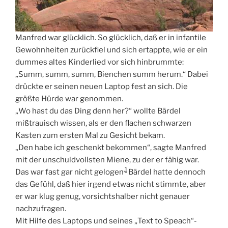
M
anfred war glücklich. So glücklich, daß er in infantile
Gewohnheiten zurückfiel und sich ertappte, wie er ein
dummes altes Kinderlied vor sich hinbrummte:
„Summ, summ, summ, Bienchen summ herum.“ Dabei
drückte er seinen neuen Laptop fest an sich. Die
größte Hürde war genommen.
„Wo hast du das Ding denn her?“ wollte Bärdel
mißtrauisch wissen, als er den flachen schwarzen
Kasten zum ersten Mal zu Gesicht bekam.
„Den habe ich geschenkt bekommen“, sagte Manfred
mit der unschuldvollsten Miene, zu der er fähig war.
,
1
Das war fast gar nicht gelogen
Bärdel hatte dennoch
das Gefühl, daß hier irgend etwas nicht stimmte, aber
er war klug genug, vorsichtshalber nicht genauer
nachzufragen.
Mit Hilfe des Laptops und seines „Text to Speach“-