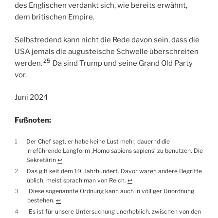
des Englischen verdankt sich, wie bereits erwähnt,
dem britischen Empire.
Selbstredend kann nicht die Rede davon sein, dass die
USA jemals die augusteische Schwelle überschreiten
25
werden.
Da sind Trump und seine Grand Old Party
vor.
Juni 2024
Fußnoten:
1
Der Chef sagt, er habe keine Lust mehr, dauernd die
irreführende Langform ‚Homo sapiens sapiens’ zu benutzen. Die
Sekretärin
↩︎
2
Das gilt seit dem 19. Jahrhundert. Davor waren andere Begriffe
üblich, meist sprach man von Reich.
↩︎
3
Diese sogenannte Ordnung kann auch in völliger Unordnung
bestehen.
↩︎
4
Es ist für unsere Untersuchung unerheblich, zwischen von den