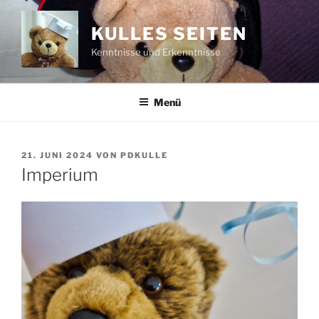
Zum
Inhalt
KULLES SEITEN
springen
Kenntnisse und Erkenntnisse
Menü
VERÖFFENTLICHT
21. JUNI 2024
VON
PDKULLE
AM
Imperium