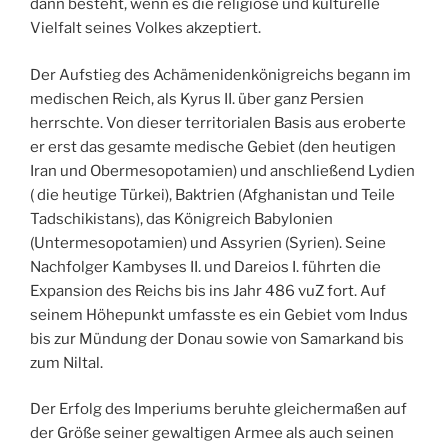
dann besteht, wenn es die religiöse und kulturelle
Vielfalt seines Volkes akzeptiert.
Der Aufstieg des Achämenidenkönigreichs begann im
medischen Reich, als Kyrus II. über ganz Persien
herrschte. Von dieser territorialen Basis aus eroberte
er erst das gesamte medische Gebiet (den heutigen
Iran und Obermesopotamien) und anschließend Lydien
( die heutige Türkei), Baktrien (Afghanistan und Teile
Tadschikistans), das Königreich Babylonien
(Untermesopotamien) und Assyrien (Syrien). Seine
Nachfolger Kambyses II. und Dareios I. führten die
Expansion des Reichs bis ins Jahr 486 vuZ fort. Auf
seinem Höhepunkt umfasste es ein Gebiet vom Indus
bis zur Mündung der Donau sowie von Samarkand bis
zum Niltal.
Der Erfolg des Imperiums beruhte gleichermaßen auf
der Größe seiner gewaltigen Armee als auch seinen