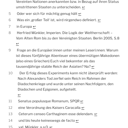
Vereinten Nationen anerkannten bzw. in Bezug auf ihren Status
umstrittenen Staaten zu unterscheiden.
↩︎
5
Oder wer sich für mächtig genug hält
↩︎
6
Was ein ‚großer Teil‘ ist, wird nirgendwo definiert.
↩︎
7
in Europa
↩︎
8
Herfried Münkler, Imperien. Die Logik der Weltherrschaft –
Vom Alten Rom bis zu den Vereinigten Staaten. Berlin 2005, S.8
↩︎
9
Frage an die Europäer:innen unter meinen Leseri:nnen: Warum
ist dieses fünfjährige Abenteuer eines übermütigen Makedonen
(also eines Griechen) Euch viel bekannter als das
tausendjährige stabile Reich der Asiaten? Na?
↩︎
10
Der Erfolg dieses Experiments kann nicht überprüft werden:
Nach Alexanders Tod zerfiel sein Reich im Rahmen der
Diadochenkriege und wurde unter seinen Nachfolgern, den
Diadochen und Epigonen, aufgeteilt.
↩︎
11
Senatus populusque Romanum, SPQR
↩︎
12
eine Verordnung des Kaisers Caracalla
↩︎
13
Ceterum censeo Carthaginem esse delendam.
↩︎
14
und bis heute keineswegs de facto
↩︎
15
vgl. Münkler, a.a.O.
↩︎