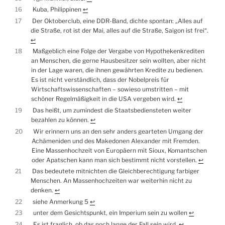
16
Kuba, Philippinen
↩︎
17
Der Oktoberclub, eine DDR-Band, dichte spontan: „Alles auf
die Straße, rot ist der Mai, alles auf die Straße, Saigon ist frei“.
↩︎
18
Maßgeblich eine Folge der Vergabe von Hypothekenkrediten
an Menschen, die gerne Hausbesitzer sein wollten, aber nicht
in der Lage waren, die ihnen gewährten Kredite zu bedienen.
Es ist nicht verständlich, dass der Nobelpreis für
Wirtschaftswissenschaften – sowieso umstritten – mit
schöner Regelmäßigkeit in die USA vergeben wird.
↩︎
19
Das heißt, um zumindest die Staatsbediensteten weiter
bezahlen zu können.
↩︎
20
Wir erinnern uns an den sehr anders gearteten Umgang der
Achämeniden und des Makedonen Alexander mit Fremden.
Eine Massenhochzeit von Europäern mit Sioux, Komantschen
oder Apatschen kann man sich bestimmt nicht vorstellen.
↩︎
21
Das bedeutete mitnichten die Gleichberechtigung farbiger
Menschen. An Massenhochzeiten war weiterhin nicht zu
denken.
↩︎
22
siehe Anmerkung 5
↩︎
23
unter dem Gesichtspunkt, ein Imperium sein zu wollen
↩︎
24
Es ist fraglich, ob das noch lange der Fall sein wird.
↩︎