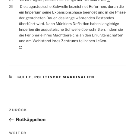
25
Die augustepische Schwelle bezeichnet Reformen, durch die
ein Imperium seine Expansionsphase beendet und in die Phase
der geordneten Dauer, des lange währenden Bestandes
überführt wird. Nach Münklers Definition haben langlebige
Imperien die augusteische Schwelle überschritten, indem sie
die Peripherie ihres Machtbereichs an den Errungenschaften
und am Wohlstand ihres Zentrums teilhaben ließen.
↩︎
KATEGORIEN
KULLE
,
POLITISCHE MARGINALIEN
Beitragsnavigation
Vorheriger
ZURÜCK
Beitrag
Rotkäppchen
Nächster
WEITER