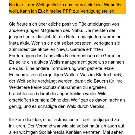
Na klar – der Wolf gehört zu uns, er soll bleiben. Wenn Ihr
wollt, kann ich Euch meine PPP zur Verfügung stellen.
Sie freute sich über etliche positive Rückmeldungen von
anderen jungen Mitgliedern des Nabu. Die meisten der
jungen Leute, die sich für die Natur engagierten, waren auf
Insta aktiv. Wenn sie nicht selbst posteten, verfolgten sie
zumindest die aktuellen News. Gerade erhitzten
Forderungen des Landvolks Niedersachsen die Gemüter:
Es sollte ein aktives Wolfsmanagement geben, so nannten
sie das. Eine andere Formulierung war: gezielte letale
Entnahme von übergriffigen Wölfen. Was im Klartext hieß,
der Wolf sollte verdrängt werden, damit die Bauern für ihre
Weidetiere keine Schutzmaßnahmen zu ergreifen
brauchten und damit die Jäger fröhlich weiter Wild
erschießen konnten: Ohne den Wolf gab es davon mehr als
genug, und es schädigte den Wald durch Verbiss.
Ihr kam die Idee, eine Diskussion mit der Landjugend zu
initiieren. Der Verband war wie sie selbst natürlich auch auf
allen wichtigen Social-media Kanälen vertreten. Mal sehen,