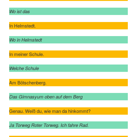
Wo ist das
In Helmstedt.
Wo in Helmstedt
In meiner Schule.
Welche Schule
Am Bötschenberg.
Das Gimnasyum oben auf dem Berg
Genau. Weiß du, wie man da hinkommt?
Ja Torweg Roter Torweg. Ich fahre Rad.