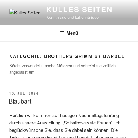
Zum
KULLES SEITEN
Inhalt
Kenntnisse und Erkenntnisse
springen
Menü
KATEGORIE:
BROTHERS GRIMM BY BÄRDEL
Bärdel verwendet manche Märchen und schreibt sie zeitlich
angepasst um.
VERÖFFENTLICHT
10. JULI 2024
AM
Blaubart
Herzlich willkommen zur heutigen Nachmittagsführung
durch unsere Ausstellung: ‚Selbstbewusste Frauen‘. Ich
beglückwünsche Sie, dass Sie dabei sein können. Die
Tickets für unsere Exhibition sind begehrt, aber wem sage