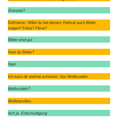
Grenzen?
Definieren. Willst du bei deinem Referat auch Bilder
zeigen? Fotos? Filme?
Bilder sind gut
Hast du Bilder?
Nein
Ich kann dir welche schicken. Von Wolfsrudeln.
Wolfsrudeln?
Wolfsfamilien.
Ach ja Entschuldigung