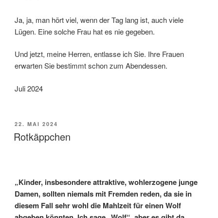
Ja, ja, man hört viel, wenn der Tag lang ist, auch viele
Lügen. Eine solche Frau hat es nie gegeben.
Und jetzt, meine Herren, entlasse ich Sie. Ihre Frauen
erwarten Sie bestimmt schon zum Abendessen.
Juli 2024
VERÖFFENTLICHT
22. MAI 2024
AM
Rotkäppchen
„Kinder, insbesondere attraktive, wohlerzogene junge
Damen, sollten niemals mit Fremden reden, da sie in
diesem Fall sehr wohl die Mahlzeit für einen Wolf
abgeben könnten. Ich sage „Wolf“, aber es gibt da