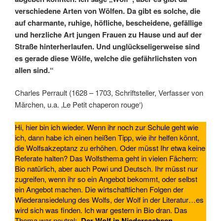
verschiedene Arten von Wölfen. Da gibt es solche, die
auf charmante, ruhige, höfliche, bescheidene, gefällige
und herzliche Art jungen Frauen zu Hause und auf der
Straße hinterherlaufen. Und unglückseligerweise sind
es gerade diese Wölfe, welche die gefährlichsten von
allen sind.“
Charles Perrault (1628 – 1703, Schriftsteller, Verfasser von
Märchen, u.a. ‚Le Petit chaperon rouge‘)
Hi, hier bin ich wieder. Wenn ihr noch zur Schule geht wie
ich, dann habe ich einen heißen Tipp, wie ihr helfen könnt,
die Wolfsakzeptanz zu erhöhen. Oder müsst Ihr etwa keine
Referate halten? Das Wolfsthema geht in vielen Fächern:
Bio natürlich, aber auch Powi und Deutsch. Ihr müsst nur
zugreifen, wenn ihr so ein Angebot bekommt, oder selbst
ein Angebot machen. Die wirtschaftlichen Folgen der
Wiederansiedelung des Wolfs, der Wolf in der Literatur…es
wird sich was finden. Ich war gestern in Bio dran. Das
Thema war neutral:
‚Der Wolf in Niedersachsen.