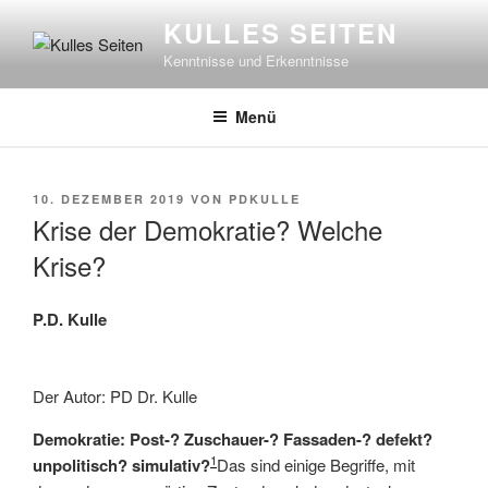
Zum
KULLES SEITEN
Inhalt
Kenntnisse und Erkenntnisse
springen
Menü
VERÖFFENTLICHT
10. DEZEMBER 2019
VON
PDKULLE
AM
Krise der Demokratie? Welche
Krise?
P.D. Kulle
Der Autor: PD Dr. Kulle
Demokratie: Post-? Zuschauer-? Fassaden-? defekt?
1
unpolitisch? simulativ?
Das sind einige Begriffe, mit