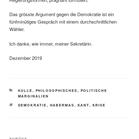
Das grösste Argument gegen die Demokratie ist ein
fünfminütiges Gespräch mit einem durchschnittlichen
Wähler.
Ich danke, wie immer, meiner Sekretärin.
Dezember 2019
KATEGORIEN
KULLE
,
PHILOSOPHISCHES
,
POLITISCHE
MARGINALIEN
SCHLAGWÖRTER
DEMOKRATIE
,
HABERMAS
,
KANT
,
KRISE
Beitragsnavigation
ZURÜCK