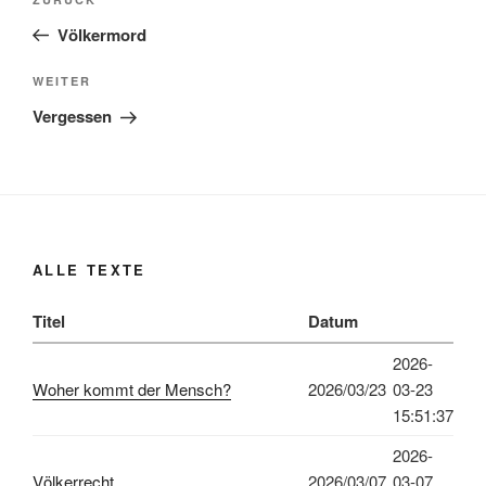
Vorheriger
Beitrag
Völkermord
Nächster
WEITER
Beitrag
Vergessen
ALLE TEXTE
Titel
Datum
2026-
Woher kommt der Mensch?
2026/03/23
03-23
15:51:37
2026-
Völkerrecht
2026/03/07
03-07