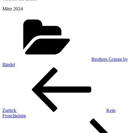
März 2024
Kategorien
Brothers Grimm by
Bärdel
Beitragsnavigation
Vorheriger
Beitrag
Zurück
Kein
Froschkönig
Nächster
Beitrag