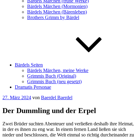
Bärdels Märchen (frühe Werke)
Bärdels Märchen (Mormonien)
Bärdels Märchen (Bärenleben)
Brothers Grimm by Bärdel
Bärdels Seiten
Bärdels Märchen, meine Werke
Grimmis Buch (Original)
Grimmis Buch (neu gesetzt)
Dramatis Personae
Veröffentlicht
27. März 2024
von
Baerdel Baerdel
am
Der Dummling und der Erpel
Zwei Brüder suchten Abenteuer und verließen deshalb ihre Heimat,
in der es ihnen zu eng war. In einem fernen Land ließen sie sich
nieder und beschlossen, die Welt einmal so richtig durcheinander zu