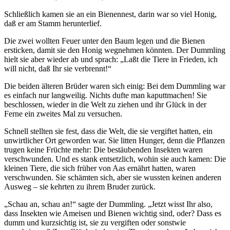
Schließlich kamen sie an ein Bienennest, darin war so viel Honig,
daß er am Stamm herunterlief.
Die zwei wollten Feuer unter den Baum legen und die Bienen
ersticken, damit sie den Honig wegnehmen könnten. Der Dummling
hielt sie aber wieder ab und sprach: „Laßt die Tiere in Frieden, ich
will nicht, daß Ihr sie verbrennt!“
Die beiden älteren Brüder waren sich einig: Bei dem Dummling war
es einfach nur langweilig. Nichts dufte man kaputtmachen! Sie
beschlossen, wieder in die Welt zu ziehen und ihr Glück in der
Ferne ein zweites Mal zu versuchen.
Schnell stellten sie fest, dass die Welt, die sie vergiftet hatten, ein
unwirtlicher Ort geworden war. Sie litten Hunger, denn die Pflanzen
trugen keine Früchte mehr: Die bestäubenden Insekten waren
verschwunden. Und es stank entsetzlich, wohin sie auch kamen: Die
kleinen Tiere, die sich früher von Aas ernährt hatten, waren
verschwunden. Sie schämten sich, aber sie wussten keinen anderen
Ausweg – sie kehrten zu ihrem Bruder zurück.
„Schau an, schau an!“ sagte der Dummling. „Jetzt wisst Ihr also,
dass Insekten wie Ameisen und Bienen wichtig sind, oder? Dass es
dumm und kurzsichtig ist, sie zu vergiften oder sonstwie