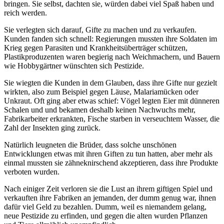
bringen. Sie selbst, dachten sie, würden dabei viel Spaß haben und
reich werden.
Sie verlegten sich darauf, Gifte zu machen und zu verkaufen.
Kunden fanden sich schnell: Regierungen mussten ihre Soldaten im
Krieg gegen Parasiten und Krankheitsüberträger schützen,
Plastikproduzenten waren begierig nach Weichmachern, und Bauern
wie Hobbygärtner wünschten sich Pestizide.
Sie wiegten die Kunden in dem Glauben, dass ihre Gifte nur gezielt
wirkten, also zum Beispiel gegen Läuse, Malariamücken oder
Unkraut. Oft ging aber etwas schief: Vögel legten Eier mit dünneren
Schalen und und bekamen deshalb keinen Nachwuchs mehr,
Fabrikarbeiter erkrankten, Fische starben in verseuchtem Wasser, die
Zahl der Insekten ging zurück.
Natürlich leugneten die Brüder, dass solche unschönen
Entwicklungen etwas mit ihren Giften zu tun hatten, aber mehr als
einmal mussten sie zähneknirschend akzeptieren, dass ihre Produkte
verboten wurden.
Nach einiger Zeit verloren sie die Lust an ihrem giftigen Spiel und
verkauften ihre Fabriken an jemanden, der dumm genug war, ihnen
dafür viel Geld zu bezahlen. Dumm, weil es niemandem gelang,
neue Pestizide zu erfinden, und gegen die alten wurden Pflanzen