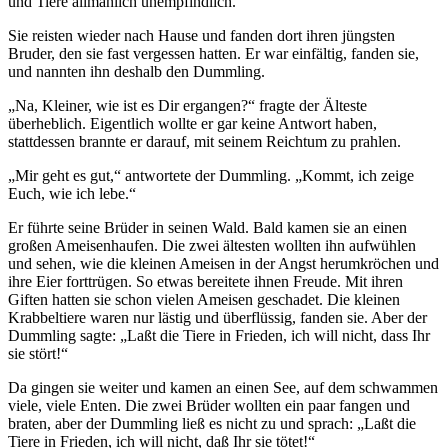
und Tiere allmählich unempfindlich.
Sie reisten wieder nach Hause und fanden dort ihren jüngsten
Bruder, den sie fast vergessen hatten. Er war einfältig, fanden sie,
und nannten ihn deshalb den Dummling.
„Na, Kleiner, wie ist es Dir ergangen?“ fragte der Älteste
überheblich. Eigentlich wollte er gar keine Antwort haben,
stattdessen brannte er darauf, mit seinem Reichtum zu prahlen.
„Mir geht es gut,“ antwortete der Dummling. „Kommt, ich zeige
Euch, wie ich lebe.“
Er führte seine Brüder in seinen Wald. Bald kamen sie an einen
großen Ameisenhaufen. Die zwei ältesten wollten ihn aufwühlen
und sehen, wie die kleinen Ameisen in der Angst herumkröchen und
ihre Eier forttrügen. So etwas bereitete ihnen Freude. Mit ihren
Giften hatten sie schon vielen Ameisen geschadet. Die kleinen
Krabbeltiere waren nur lästig und überflüssig, fanden sie. Aber der
Dummling sagte: „Laßt die Tiere in Frieden, ich will nicht, dass Ihr
sie stört!“
Da gingen sie weiter und kamen an einen See, auf dem schwammen
viele, viele Enten. Die zwei Brüder wollten ein paar fangen und
braten, aber der Dummling ließ es nicht zu und sprach: „Laßt die
Tiere in Frieden, ich will nicht, daß Ihr sie tötet!“