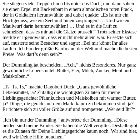
Sie stiegen viele Treppen hoch bis unter das Dach, und dann sahen
sie einen Erpel mit Backenbart in einem altmodischen roten Frack,
der in Goldtalern herumwühlte und dabei quakte: „Es ist mir ein
Hochgenuss, wie ein Seehund hineinzuspringen! … Und wie ein
Maulwurf darin herumzuwühlen! … Und es in die Luft zu
schmeißen, dass es mir auf die Glatze prasselt!“ Trotz seiner Ekstase
merkte er irgendwann, dass er nicht mehr allein war. Er setzte sich
auf, musterte seine Besucher und sagte: „Bei mir könnt Ihr alles
kaufen. Ich bin der größte Kaufmann der Welt und mache die besten
Preise. Was darf’s denn sein?“
Der Dummling tat bescheiden. „Ach,“ nichts Besonderes. Nur ganz
gewöhnliche Lebensmittel: Butter, Eier, Milch, Zucker, Mehl und
Maiskolben.“
„Ts, Ts, Ts,“ machte Dagobert Duck. „Ganz gewöhnliche
Lebensmittel, ja? Zufällig die wichtigsten Zutaten für meine
Lieblingsgerichte: Pfannkuchen und Maiskolben mit warmer Butter,
ja? Dinge, die gerade auf dem Markt kaum zu bekommen sind, ja?“
Er richtete sich zu voller Größe auf und trompetete: „Wer seid Ihr?“
„Ich bin nur der Dummling,“ antwortete der Dummling. „Diese
beiden sind meine Brüder. Sie haben die Welt vergiftet. Deshalb gibt
es die Zutaten für Deine Lieblingsgerichte kaum noch. Wir sind hier,
weil wir Deine Hilfe brauchen.“