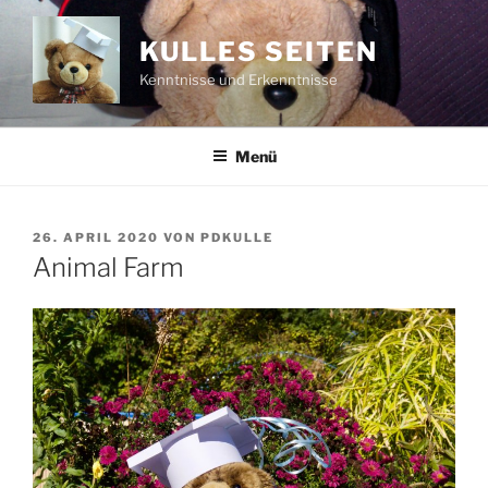
Zum
Inhalt
KULLES SEITEN
springen
Kenntnisse und Erkenntnisse
Menü
VERÖFFENTLICHT
26. APRIL 2020
VON
PDKULLE
AM
Animal Farm