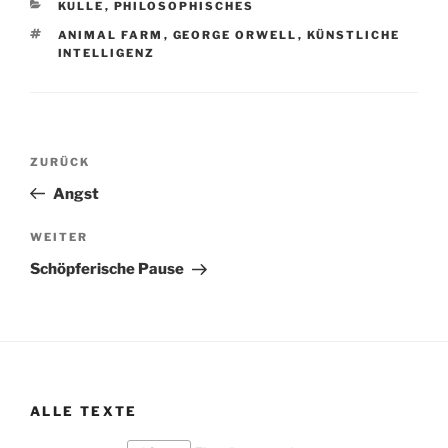
KATEGORIEN
KULLE
,
PHILOSOPHISCHES
SCHLAGWÖRTER
ANIMAL FARM
,
GEORGE ORWELL
,
KÜNSTLICHE
INTELLIGENZ
Beitragsnavigation
Vorheriger
ZURÜCK
Beitrag
Angst
Nächster
WEITER
Beitrag
Schöpferische Pause
ALLE TEXTE