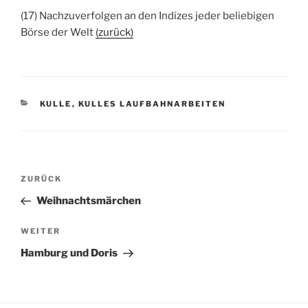
(17) Nachzuverfolgen an den Indizes jeder beliebigen
Börse der Welt
(zurück)
KATEGORIEN
KULLE
,
KULLES LAUFBAHNARBEITEN
Beitragsnavigation
Vorheriger
ZURÜCK
Beitrag
Weihnachtsmärchen
Nächster
WEITER
Beitrag
Hamburg und Doris