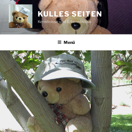
Zum
Inhalt
KULLES SEITEN
springen
Kenntnisse und Erkenntnisse
Menü