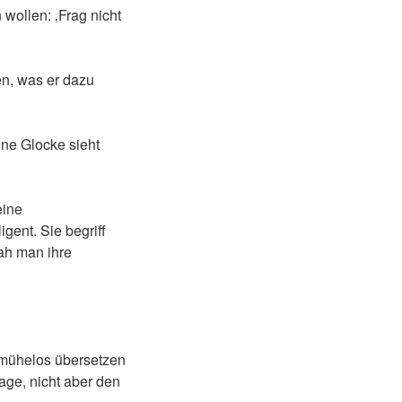
 wollen: ‚Frag nicht
en, was er dazu
ne Glocke sieht
eine
igent. Sie begriff
sah man ihre
 mühelos übersetzen
age, nicht aber den