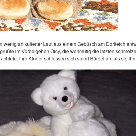
Ein wenig artikulierter Laut aus einem Gebüsch am Dorfteich ant
begrüßte im Vorbeigehen Oicy, die wehmütig die letzten schmel
rachtete. Ihre Kinder schlossen sich sofort Bärdel an, als sie ih