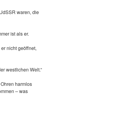
e UdSSR waren, die
mer ist als er.
er nicht geöffnet,
er westlichen Welt.”
s Ohren harmlos
ekommen – was