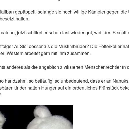
aliban gepäppelt, solange sie noch willige Kämpfer gegen di
esetzt hatten.
äleon, jetzt schillert er schon fast wieder gut, weil der IS schlim
olger Al-Sisi besser als die Muslimbrüder? Die Folterkeller hat 
der ‚Westen‘ arbeitet gern mit ihm zusammen.
ts anderes als die angeblich zivilisierten Menschenrechtler in d
 so handzahm, so beiläufig, so unbedeutend, dass er an Nanuk
 Eisbärenkinder hatten Hunger auf ein ordentliches Frühstück b
?