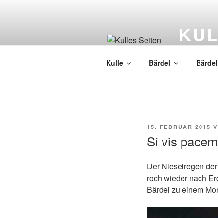
Zum
Inhalt
KUL
springen
Kenntnisse
Kulle
Bärdel
Bärdel
VERÖFFENTLICHT
15. FEBRUAR 2015
V
AM
Si vis pace
Der Nieselregen der
roch wieder nach Er
Bärdel zu einem Morg