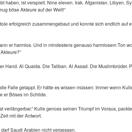
 haben, ist verspielt. Nine eleven. Irak. Afganistan. Libyen. Sy
nug böse Akteure auf der Welt!”
stole erfolgreich zusammengebaut und konnte sich endlich auf e
gann er harmlos. Und in mindestens genauso harmlosem Ton wol
 Akteure?”
der Hand. Al Quaida. Die Taliban. Al Assad. Die Muslimbrüder. Put
 die Falle getappt. Er hätte es wissen müssen: Immer wenn Kulle
te er Böses im Schilde.
 Tat verlängerbar.” Kulle genoss seinen Triumpf im Voraus, packte
 Zeit mit der Antwort.
 darf Saudi Arabien nicht vergessen.