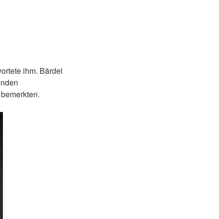
wortete ihm. Bärdel
zenden
n bemerkten.