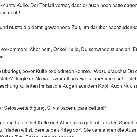
 knurrte Kulle. Der Tonfall verriet, dass er auch noch hatte sagen
man doch!‘
ft und nutzte die damit gewonnene Zeit, um darüber nachzudenk
vorkommen: ”Aber nein, Onkel Kulle, Du schwindelst uns an. Ei
s!”
 überlegt, bevor Kulle explodieren konnte. ”Wozu brauchst Du 
ole?” fragte er. Na war zwar oft naseweis, aber auch sehr intell
raschung kullerten ihr fast die Augen aus dem Kopf. Auch Nuk 
ur Selbstverteidigung. Si vis pacem, para bellum!”
n genug Latein bei Kulle und Athabasca gelernt, um den Spruch
Frieden willst, bereite den Krieg vor‘. Sie verstanden die Auss