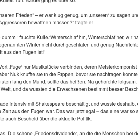
ulles Tun. Bärdel ging es ebenso.
seren Frieden” – er war klug genug, um ‚unseren‘ zu sagen und 
Aggressoren bewaffnen müssen?” fragte er.
 so dumm!” fauchte Kulle.”Winterschlaf hin, Winterschlaf her, wir
genannten Winter nicht durchgeschlafen und genug Nachrichten
t aus den Fugen ist!”
ort ‚Fuge‘ nur Musikstücke verbinden, deren Meisterkomponis
er Nuk knuffte sie in die Rippen, bevor sie nachfragen konnte.
inuten lang den Mund, sollte das heißen. Na gehorchte folgsam.
Welt, und da wussten die Erwachsenen bestimmt besser Besche
rade intensiv mit Shakespeare beschäftigt und wusste deshalb, 
e Zeit aus den Fugen war. Das war jetzt egal – das eine war so
e auch Bescheid über die aktuelle Politik.
 das. Die schöne ‚Friedensdividende‘, an die die Menschen bei