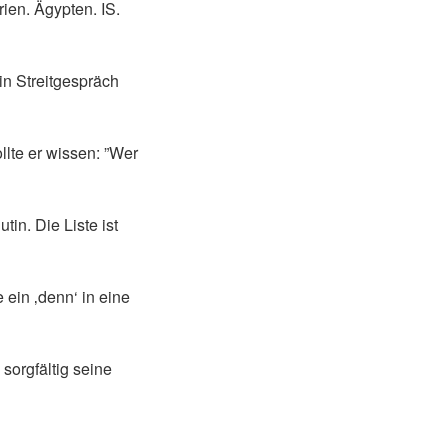
rien. Ägypten. IS.
in Streitgespräch
lte er wissen: ”Wer
in. Die Liste ist
 ein ‚denn‘ in eine
 sorgfältig seine