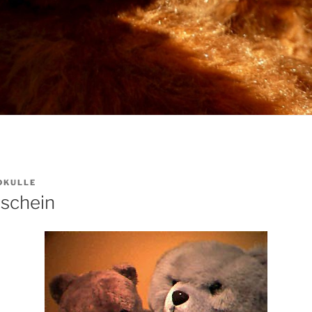
DKULLE
rschein