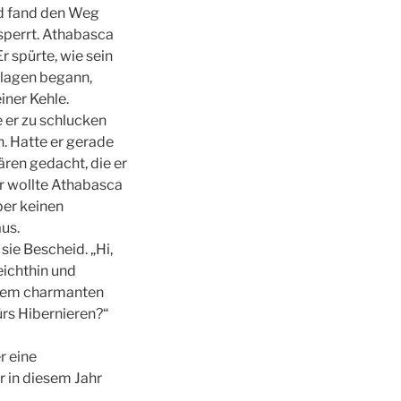
nd fand den Weg
sperrt. Athabasca
r spürte, wie sein
hlagen begann,
iner Kehle.
 er zu schlucken
n. Hatte er gerade
Bären gedacht, die er
r wollte Athabasca
ber keinen
aus.
 sie Bescheid. „Hi,
eichthin und
inem charmanten
fürs Hibernieren?“
r eine
r in diesem Jahr