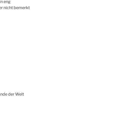
in eng
er nicht bemerkt
Ende der Welt