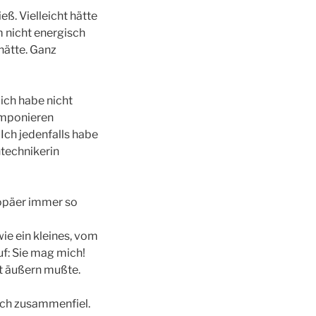
eß. Vielleicht hätte
m nicht energisch
hätte. Ganz
ich habe nicht
imponieren
Ich jedenfalls habe
technikerin
uropäer immer so
e ein kleines, vom
f: Sie mag mich!
aut äußern mußte.
sich zusammenfiel.