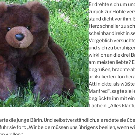
Er drehte sich um u
zurück zur Höhle ver
stand dicht vor ihm. E
Herz schneller zu sc
scheinbar direkt in se
Vergeblich versuchte
und sich zu beruhige
wirklich an die drei 
am meisten liebte? E
begrüßen, brachte a
artikulierten Ton her
Atti nickte, als wüßte
Manfred“, sagte sie l
beglückte ihn mit e
Lächeln. „Alles klar 
e die junge Bärin. Und selbstverständlich, als redete sie übe
uhr sie fort: „Wir beide müssen uns übrigens beeilen, wenn wi
en wollen.“