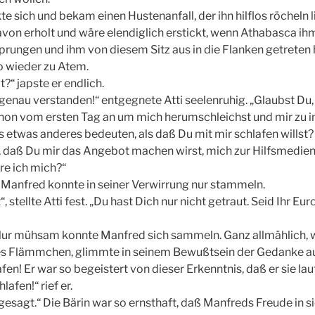
 sich und bekam einen Hustenanfall, der ihn hilflos röcheln li
davon erholt und wäre elendiglich erstickt, wenn Athabasca ih
rungen und ihm von diesem Sitz aus in die Flanken getreten 
o wieder zu Atem.
?“ japste er endlich.
genau verstanden!“ entgegnete Atti seelenruhig. „Glaubst Du, 
hon vom ersten Tag an um mich herumschleichst und mir zu 
 etwas anderes bedeuten, als daß Du mit mir schlafen willst? 
daß Du mir das Angebot machen wirst, mich zur Hilfsmedien
re ich mich?“
Manfred konnte in seiner Verwirrung nur stammeln.
“, stellte Atti fest. „Du hast Dich nur nicht getraut. Seid Ihr E
r mühsam konnte Manfred sich sammeln. Ganz allmählich, wi
 Flämmchen, glimmte in seinem Bewußtsein der Gedanke au
lafen! Er war so begeistert von dieser Erkenntnis, daß er sie l
lafen!“ rief er.
 gesagt.“ Die Bärin war so ernsthaft, daß Manfreds Freude in 