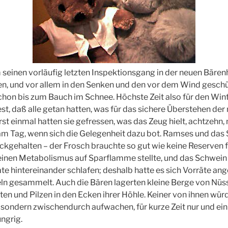
seinen vorläufig letzten Inspektionsgang in der neuen Bären
 und vor allem in den Senken und den vor dem Wind geschü
chon bis zum Bauch im Schnee. Höchste Zeit also für den Wint
fest, daß alle getan hatten, was für das sichere Überstehen d
st einmal hatten sie gefressen, was das Zeug hielt, achtzeh
m Tag, wenn sich die Gelegenheit dazu bot. Ramses und das 
ückgehalten – der Frosch brauchte so gut wie keine Reserven f
 seinen Metabolismus auf Sparflamme stellte, und das Schwei
e hintereinander schlafen; deshalb hatte es sich Vorräte ang
ln gesammelt. Auch die Bären lagerten kleine Berge von Nüss
en und Pilzen in den Ecken ihrer Höhle. Keiner von ihnen würd
 sondern zwischendurch aufwachen, für kurze Zeit nur und ei
ngrig.