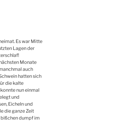
heimat. Es war Mitte
tzten Lagen der
erschlaf!
er nächsten Monate
n, manchmal auch
Schwein hatten sich
ür die kalte
n konnte nun einmal
elegt und
en, Eicheln und
e die ganze Zeit
n bißchen dumpf im