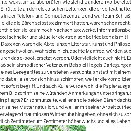
nterwegs, um zu überprüfen, wie sich die anderen vorbereitet
Er rüttelte an den elektrischen Leitungen, die er verlegt hatte
is in der Telefon- und Computerzentrale und warf zum Schluß e
le, die die Bären selbst gezimmert hatten, waren schon recht g
enthielten sie kaum noch Nachschlagewerke. Informationsbed
gel schneller und aktueller elektronisch befriedigen als mit H
 Dagegen waren die Abteilungen Literatur, Kunst und Philoso
 angeschwollen. Wahrscheinlich, dachte Manfred, würden auc
rch das e-book ersetzt werden. Oder vielleicht auch nicht. Er
daß sein altmodischer Vater zum Beispiel Hegels Darlegunge
e eines Lesegerätes zu verstehen versuchte, anstatt mit eine
dabei leise vor sich hin zu schimpfen, weil er die komplizie
 sofort begriff. Und auch Kulle würde wohl die Papierausga
einem Bildschirm seine wütenden Anmerkungen unterbringen, 
ln pflegte? Er schmunzelte, weil er an die beiden Bären dacht
n seiner Mutter natürlich, und weil er mit seiner Arbeit zufrie
überwiegend traumlosen Winterruhe hingeben, ohne sich zu so
lich Zentimeter um Zentimeter höher wuchs und alles Leben 