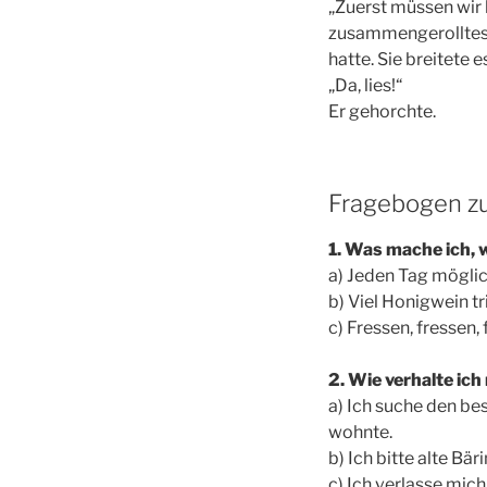
„Zuerst müssen wir k
zusammengerolltes B
hatte. Sie breitete e
„Da, lies!“
Er gehorchte.
Fragebogen z
1. Was mache ich, 
a) Jeden Tag möglich
b) Viel Honigwein tr
c) Fressen, fressen
2. Wie verhalte ich
a) Ich suche den be
wohnte.
b) Ich bitte alte Bä
c) Ich verlasse mic