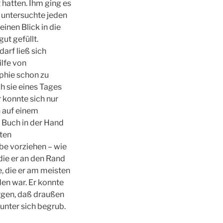
 hatten. Ihm ging es
, untersuchte jeden
inen Blick in die
ut gefüllt.
arf ließ sich
ilfe von
phie schon zu
h sie eines Tages
 konnte sich nur
n auf einem
m Buch in der Hand
rten
be vorziehen – wie
die er an den Rand
e, die er am meisten
den war. Er konnte
rgen, daß draußen
unter sich begrub.