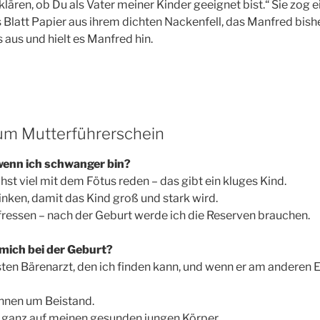
lären, ob Du als Vater meiner Kinder geeignet bist.“ Sie zog e
latt Papier aus ihrem dichten Nackenfell, das Manfred bish
s aus und hielt es Manfred hin.
um Mutterführerschein
wenn ich schwanger bin?
st viel mit dem Fötus reden – das gibt ein kluges Kind.
inken, damit das Kind groß und stark wird.
, fressen – nach der Geburt werde ich die Reserven brauchen.
 mich bei der Geburt?
sten Bärenarzt, den ich finden kann, und wenn er am anderen 
rinnen um Beistand.
h ganz auf meinen gesunden jungen Körper.