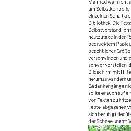
Manfred war nicht u
um Selbstkontrolle. 
einzelnen Schaltkre
Bibliothek. Die Rega
Selbstverständlich 
heutzutage in der Re
bedrucktem Papier.
beachtlicher Größe
verschwinden und du
schwer vorstellen, 
Bildschirm mit Hilf
herumzuwandern und 
Gedankengänge nicht
sollte er auch auf 
von Texten zu kritze
liebte, abgesehen vo
sich beruhigt der 
der Schnee unermüd