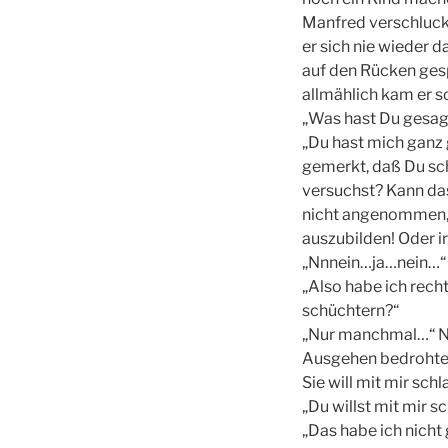
Manfred verschluckte
er sich nie wieder 
auf den Rücken gesp
allmählich kam er s
„Was hast Du gesagt
„Du hast mich ganz 
gemerkt, daß Du sc
versuchst? Kann das
nicht angenommen, 
auszubilden! Oder ir
„Nnnein…ja…nein…“ 
„Also habe ich recht
schüchtern?“
„Nur manchmal…“ Nu
Ausgehen bedrohtes
Sie will mit mir sch
„Du willst mit mir sch
„Das habe ich nicht