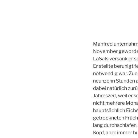
M
anfred unternahm 
November geworden,
LaSals versank er s
Er stellte beruhigt 
notwendig war. Zuer
neunzehn Stunden a
dabei natürlich zur
Jahreszeit, weil er
nicht mehrere Monat
hauptsächlich Eiche
getrockneten Frücht
lang durchschlafen,
Kopf, aber immer hu