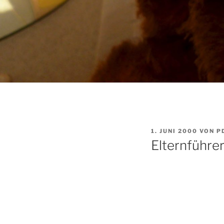
VERÖFFENTLICHT
1. JUNI 2000
VON
P
AM
Elternführe