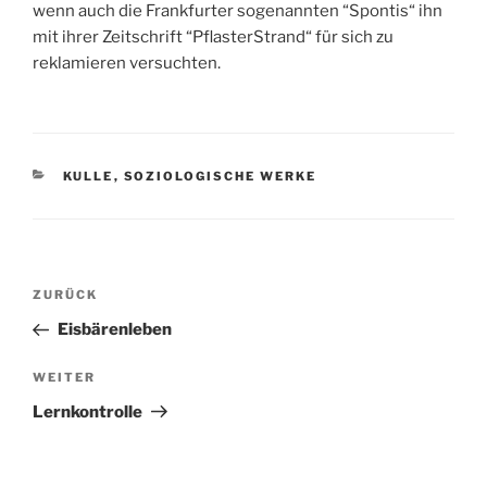
wenn auch die Frankfurter sogenannten “Spontis“ ihn
mit ihrer Zeitschrift “PflasterStrand“ für sich zu
reklamieren versuchten.
KATEGORIEN
KULLE
,
SOZIOLOGISCHE WERKE
Beitragsnavigation
Vorheriger
ZURÜCK
Beitrag
Eisbärenleben
Nächster
WEITER
Beitrag
Lernkontrolle