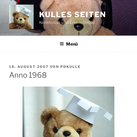
Zum
Inhalt
KULLES SEITEN
springen
Kenntnisse und Erkenntnisse
Menü
VERÖFFENTLICHT
18. AUGUST 2007
VON
PDKULLE
AM
Anno 1968